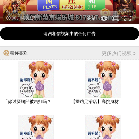
00:00
/
04:01:27
高清
请勿相信视频中的任何广告
猜你喜欢
更多热门视频 »
「你讨厌胸部被击打吗？..
【探访足浴店】高挑身材..